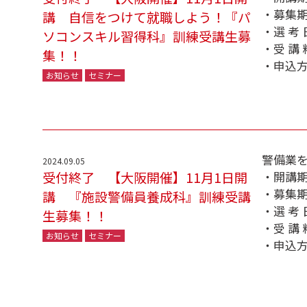
・募集期
講 自信をつけて就職しよう！『パ
・選 考 
ソコンスキル習得科』訓練受講生募
・受 講
集！！
・申込
お知らせ
セミナー
警備業
2024.09.05
受付終了 【大阪開催】11月1日開
・開講期間
・募集期
講 『施設警備員養成科』訓練受講
・選 考 
生募集！！
・受 講
お知らせ
セミナー
・申込