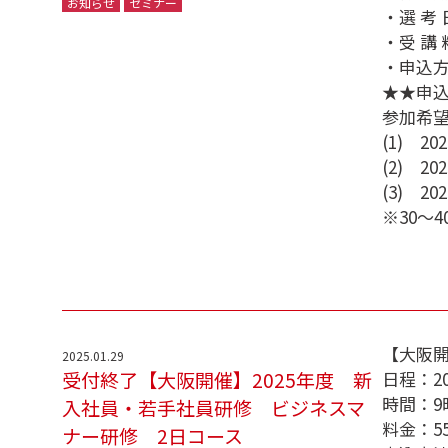
お知らせ
セミナー
・選 考
・受 講
・申込
★★申
参加希
(1) 2
(2) 2
(3) 2
※30～
【大阪開
2025.01.29
受付終了【大阪開催】2025年度 新
日程：2
時間：9
入社員・若手社員研修 ビジネスマ
料金：55
ナー研修 2日コース