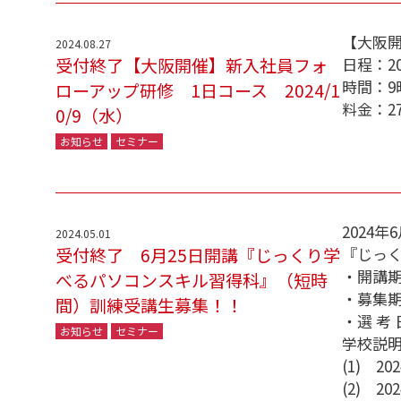
【大阪開
2024.08.27
受付終了【大阪開催】新入社員フォ
日程：2
時間：9
ローアップ研修 1日コース 2024/1
料金：2
0/9（水）
お知らせ
セミナー
2024
2024.05.01
受付終了 6月25日開講『じっくり学
『じっ
・開講期間
べるパソコンスキル習得科』（短時
・募集期
間）訓練受講生募集！！
・選 考
お知らせ
セミナー
学校説
(1) 2
(2) 2