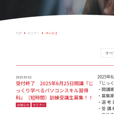
TOP
セミナー
ページ 2
すべ
2025
2025.05.02
受付終了 2025年6月25日開講『じ
『じっ
・開講期間
っくり学べるパソコンスキル習得
・募集期
科』（短時間）訓練受講生募集！！
・選 考
お知らせ
セミナー
・受 講