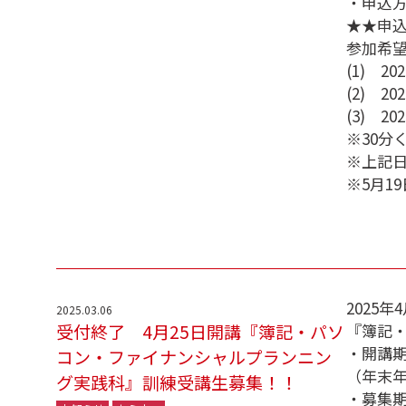
・申込
★★申
参加希
(1) 2
(2) 2
(3) 2
※30分
※上記
※5月1
2025
2025.03.06
受付終了 4月25日開講『簿記・パソ
『簿記
・開講期間
コン・ファイナンシャルプランニン
（年末年
グ実践科』訓練受講生募集！！
・募集期