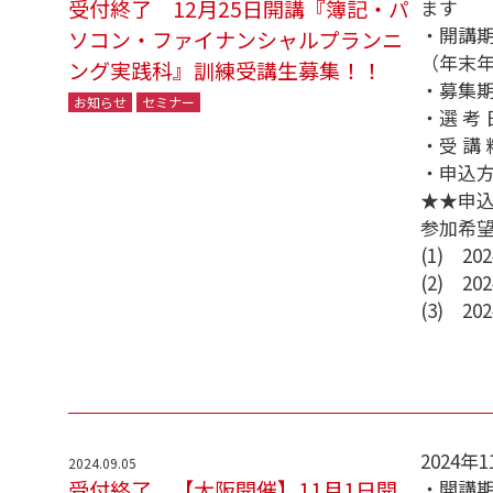
受付終了 12月25日開講『簿記・パ
ます
・開講期間
ソコン・ファイナンシャルプランニ
（年末年
ング実践科』訓練受講生募集！！
・募集期
お知らせ
セミナー
・選 考
・受 講
・申込
★★申
参加希
(1) 2
(2) 2
(3) 2
2024
2024.09.05
受付終了 【大阪開催】11月1日開
・開講期間