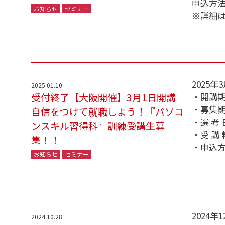
申込方法
お知らせ
セミナー
※詳細
2025
2025.01.10
受付終了【大阪開催】3月1日開講
・開講期間
・募集期
自信をつけて就職しよう！『パソコ
・選 考 
ンスキル習得科』訓練受講生募
・受 講
集！！
・申込
お知らせ
セミナー
2024
2024.10.28