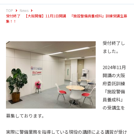
TOP
News
受付終了 【大阪開催】11月1日開講 『施設警備員養成科』訓練受講生募
集！！
受付終了し
ました。
2024年11月
開講の大阪
府委託訓練
『施設警備
員養成科』
の受講生を
募集しております。
実際に警備業務を指導している現役の講師による講習が受け