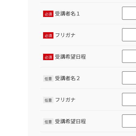
受講者名１
必須
フリガナ
必須
受講希望日程
必須
受講者名２
任意
フリガナ
任意
受講希望日程
任意