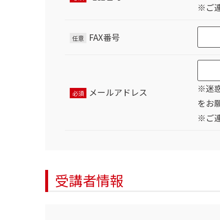
※ご
FAX番号
任意
※迷惑
メールアドレス
必須
をお
※ご
受講者情報